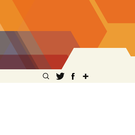
Zoek
en n
aar: