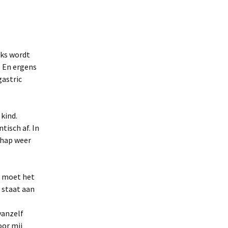
nks wordt
. En ergens
gastric
 kind.
tisch af. In
schap weer
e moet het
 staat aan
vanzelf
oor mij