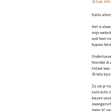
5 juli, 2021
Hallo allem
Het is alwe
mijn websit
ook heel mo
bypass bere
Ondertussen
Voordat ik 
totaal was 
35 kilo bij
Zo zie je m
toch écht z
kiezen voor
zwangersch
meer af, va