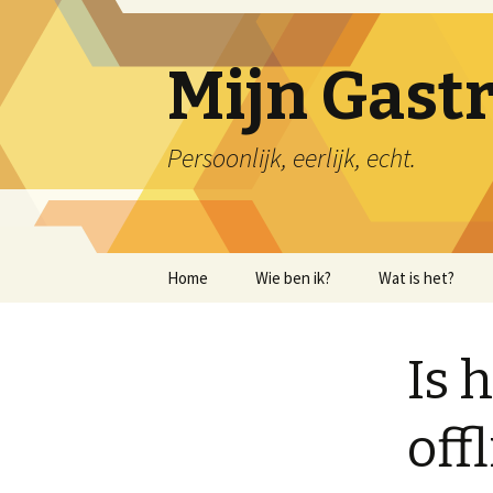
Mijn Gast
Persoonlijk, eerlijk, echt.
Naar de inhoud springen
Home
Wie ben ik?
Wat is het?
Is 
off