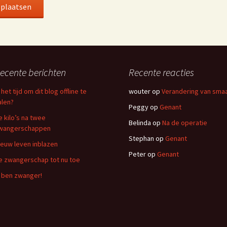
ecente berichten
Recente reacties
 het tijd om dit blog offline te
wouter
op
Verandering van sma
alen?
Peggy
op
Genant
e kilo’s na twee
Belinda
op
Na de operatie
wangerschappen
Stephan
op
Genant
ieuw leven inblazen
Peter
op
Genant
e zwangerschap tot nu toe
k ben zwanger!