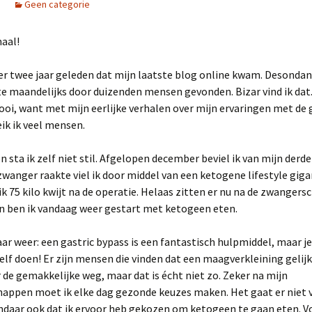
Geen categorie
aal!
er twee jaar geleden dat mijn laatste blog online kwam. Desonda
e maandelijks door duizenden mensen gevonden. Bizar vind ik dat
oi, want met mijn eerlijke verhalen over mijn ervaringen met de 
ik ik veel mensen.
 sta ik zelf niet stil. Afgelopen december beviel ik van mijn derde
zwanger raakte viel ik door middel van een ketogene lifestyle gigan
ik 75 kilo kwijt na de operatie. Helaas zitten er nu na de zwanger
 en ben ik vandaag weer gestart met ketogeen eten.
aar weer: een gastric bypass is een fantastisch hulpmiddel, maar j
elf doen! Er zijn mensen die vinden dat een maagverkleining gelijk
 de gemakkelijke weg, maar dat is écht niet zo. Zeker na mijn
appen moet ik elke dag gezonde keuzes maken. Het gaat er niet 
ndaar ook dat ik ervoor heb gekozen om ketogeen te gaan eten. V