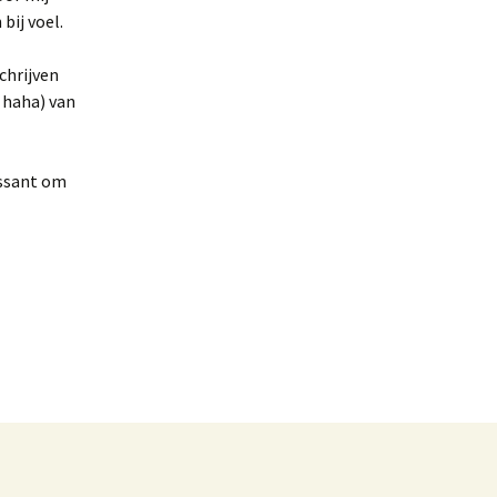
bij voel.
chrijven
s haha) van
essant om