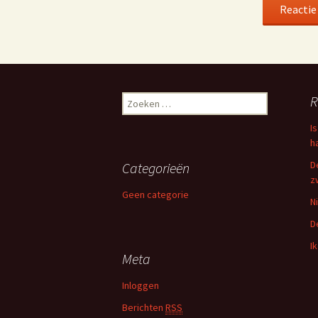
R
Zoeken naar:
Is
h
D
Categorieën
z
Geen categorie
N
D
I
Meta
Inloggen
Berichten
RSS