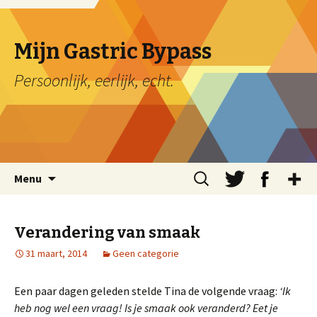
Mijn Gastric Bypass
Persoonlijk, eerlijk, echt.
Naar de inhoud springen
Zoek
Menu
en n
aar:
Verandering van smaak
31 maart, 2014
Geen categorie
Een paar dagen geleden stelde Tina de volgende vraag:
‘Ik
heb nog wel een vraag! Is je smaak ook veranderd? Eet je